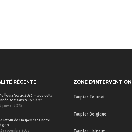
LITÉ RÉCENTE
ZONE D’INTERVENTION
Meilleurs Vœux 2025 – Que cette
Taupier Tournai
année soit sans taupinières !
12 janvier 2025
Taupier Belgique
Le retour des taupes dans notre
région.
22 septembre 2023
Taupier Hainaut