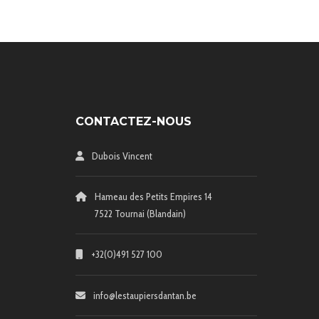
CONTACTEZ-NOUS
Dubois Vincent
Hameau des Petits Empires 14
7522 Tournai (Blandain)
+32(0)491 527 100
info@lestaupiersdantan.be