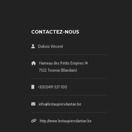
CONTACTEZ-NOUS
Dubois Vincent
Hameau des Petits Empires 14
7522 Tournai (Blandain)
+32(0)491 527 100
info@lestaupiersdantan.be
http://www.lestaupiersdantan.be